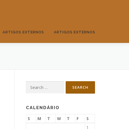
ARTIGOS EXTERNOS
ARTIGOS EXTERNOS
Search
for:
CALENDÁRIO
S
M
T
W
T
F
S
1