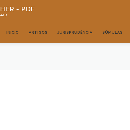
HER - PDF
8419
INÍCIO
ARTIGOS
JURISPRUDÊNCIA
SÚMULAS