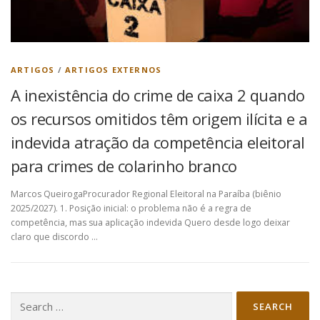
ARTIGOS
/
ARTIGOS EXTERNOS
A inexistência do crime de caixa 2 quando
os recursos omitidos têm origem ilícita e a
indevida atração da competência eleitoral
para crimes de colarinho branco
Marcos QueirogaProcurador Regional Eleitoral na Paraíba (biênio
2025/2027). 1. Posição inicial: o problema não é a regra de
competência, mas sua aplicação indevida Quero desde logo deixar
claro que discordo …
Search
for: